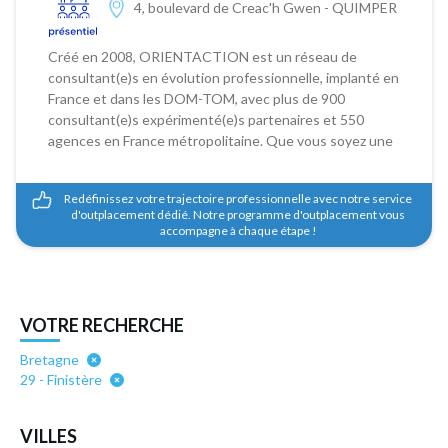
4, boulevard de Creac'h Gwen
-
QUIMPER
Créé en 2008, ORIENTACTION est un réseau de
consultant(e)s en évolution professionnelle, implanté en
France et dans les DOM-TOM, avec plus de 900
consultant(e)s expérimenté(e)s partenaires et 550
agences en France métropolitaine. Que vous soyez une
entreprise cherchant à soutenir vos employés suite à un
licenciement économique ou une réorganisation, ou
Redéfinissez votre trajectoire professionnelle avec notre service
un(e) professionnel(le) en quête de nouvelles
d'outplacement dédié. Notre programme d'outplacement vous
opportunités, notre cabinet de reclassement est là pour
accompagne à chaque étape !
vous accompagner à chaque étape. Depuis 15 ans
ORIENTACTION a accompagné plus de 65 000
personnes. ORIENTACTION, ce sont des méthodes
reconnues par les pouvoirs publics (Prix européen), par
VOTRE RECHERCHE
les experts du domaine (Prix Psychologies) et évaluées
par un cabinet indépendant (Astérès). NOS SERVICES
Bretagne
DE RECLASSEMENT PROFESSIONNEL Reclassement
29 - Finistère
Professionnel Collectif : Nous proposons un soutien
personnalisé pour aider vos employés à retrouver
VILLES
rapidement un emploi adapté à leurs compétences et à