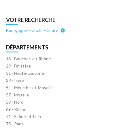
avec responsabilité et préserve sa réputation sociale.
Notre accompagnement : L'Outplacement individuel Un
parcours sur mesure, centré sur la personne, ses forces
VOTRE RECHERCHE
et ses aspirations : Diagnostic & clarification du projet
professionnel Coaching personnalisé : confiance,
Bourgogne-Franche-Comté
motivation, posture, communication Stratégie de
repositionnement : CV, LinkedIn, réseau, entretiens
DÉPARTEMENTS
Suivi jusqu’à la concrétisation du nouveau projet (emploi,
création, reconversion) § Les bénéfices Pour le
13 - Bouches-du-Rhône
collaborateur : Retrouver du sens et de la confiance
29 - Finistère
Identifier un projet réaliste et motivant Bénéficier
31 - Haute-Garonne
d’un accompagnement bienveillant et concret Pour
l’entreprise : Faciliter un départ apaisé et constructif
38 - Isère
Renforcer la marque employeur et la responsabilité
54 - Meurthe-et-Moselle
sociale Réduire les tensions et risques sociaux liés aux
57 - Moselle
départs L’outplacement individuel
59 - Nord
69 - Rhône
71 - Saône-et-Loire
75 - Paris