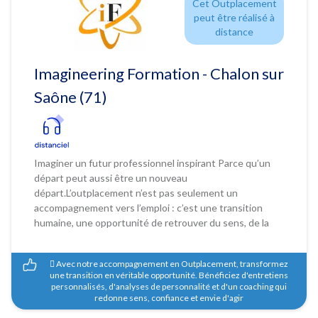
Cet Outplacement
peut être réalisé à
distance
Imagineering Formation - Chalon sur
Saône (71)
Imaginer un futur professionnel inspirant Parce qu’un
départ peut aussi être un nouveau
départ.L’outplacement n’est pas seulement un
accompagnement vers l’emploi : c’est une transition
humaine, une opportunité de retrouver du sens, de la
confiance et du mouvement à sa carrière. Chez
Imagineering Formation, nous croyons qu’un
 Avec notre accompagnement en Outplacement, transformez
accompagnement de qualité profite autant au salarié
une transition en véritable opportunité. Bénéficiez d'entretiens
qu’à l’entreprise.Un départ bien accompagné, c’est : un
personnalisés, d'analyses de personnalité et d'un coaching qui
collaborateur qui repart avec un projet solide et une
redonne sens, confiance et envie d'agir
image positive de son employeur, une entreprise qui agit